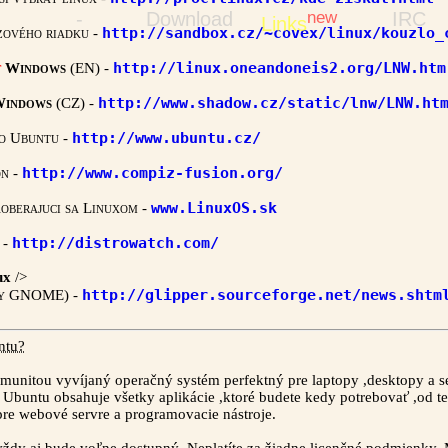
-
Download
new
IRC
Links
http://sandbox.cz/~covex/linux/kouzlo_
zového riadku
-
http://linux.oneandoneis2.org/LNW.htm
t
Windows
(EN)
-
http://www.shadow.cz/static/lnw/LNW.ht
indows
(CZ)
-
http://www.ubuntu.cz/
ro Ubuntu
-
http://www.compiz-fusion.org/
on
-
www.LinuxOS.sk
aoberajuci sa Linuxom
-
http://distrowatch.com/
-
nux
/>
http://glipper.sourceforge.net/news.shtm
nly GNOME)
-
ntu?
munitou vyvíjaný operačný systém perfektný pre laptopy ,desktopy a se
i Ubuntu obsahuje všetky aplikácie ,ktoré budete kedy potrebovať ,od te
pre webové servre a programovacie nástroje.