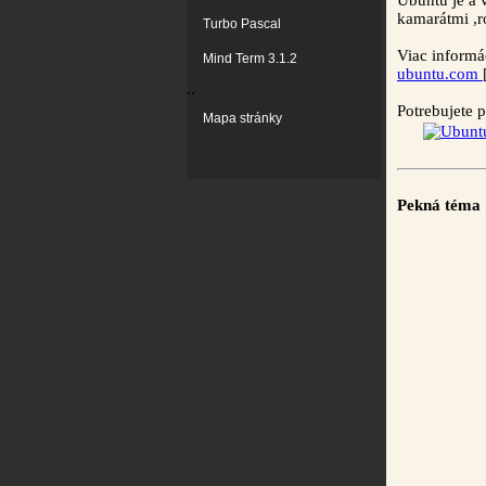
Ubuntu je a 
kamarátmi ,r
Turbo Pascal
Viac informác
Mind Term 3.1.2
ubuntu.com
..
Potrebujete 
Mapa stránky
Pekná téma