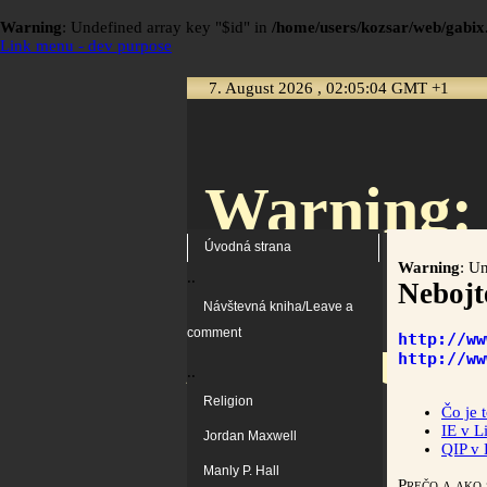
Warning
: Undefined array key "$id" in
/home/users/kozsar/web/gabix.
Link menu - dev purpose
7. August 2026 , 02:05:04 GMT +1
Warning
:
Úvodná strana
Warning
: U
..
Nebojt
Návštevná kniha/Leave a
/home/user
comment
http://ww
http://ww
..
Religion
Čo je 
IE v L
Jordan Maxwell
QIP v 
Manly P. Hall
Prečo a ako 