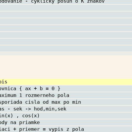
odovanie - cyklicky posun o K znakov
pis
ovnica { ax + b = 0 }
aximum 1 rozmerneho pola
sporiada cisla od max po min
as - sek -> hod,min,sek
in(x) , cos(x)
ody na priamke
iaci + priemer = vypis z pola