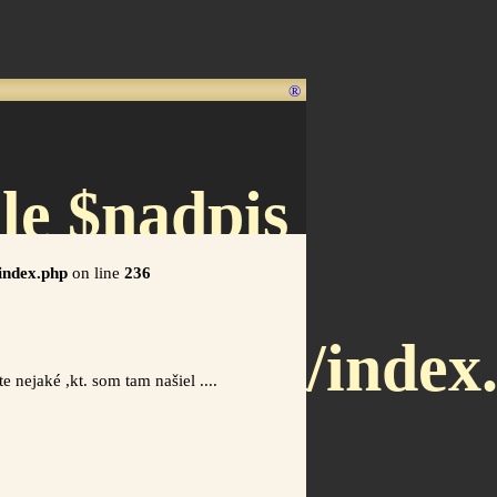
®
le $nadpis
/index.php
on line
236
x.letnet.sk/index
 nejaké ,kt. som tam našiel ....