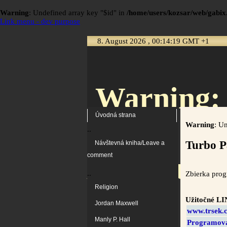
Warning
: Undefined array key "$id" in
/home/users/kozsar/web/gabix.
Link menu - dev purpose
8. August 2026 , 00:14:19 GMT +1
Warning
:
Úvodná strana
Warning
: U
..
Turbo P
Návštevná kniha/Leave a
/home/user
comment
..
Zbierka progr
Religion
Užitočné LI
Jordan Maxwell
www.trsek.
Manly P. Hall
Programova