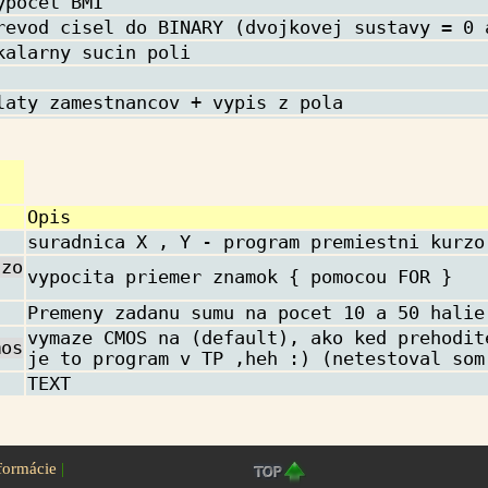
ypocet BMI
revod cisel do BINARY (dvojkovej sustavy = 0 
kalarny sucin poli
laty zamestnancov + vypis z pola
Opis
suradnica X , Y - program premiestni kurzo
 zo
vypocita priemer znamok { pomocou FOR }
Premeny zadanu sumu na pocet 10 a 50 halie
vymaze CMOS na (default), ako ked prehodit
mos
je to program v TP ,heh :) (netestoval som
TEXT
formácie
|