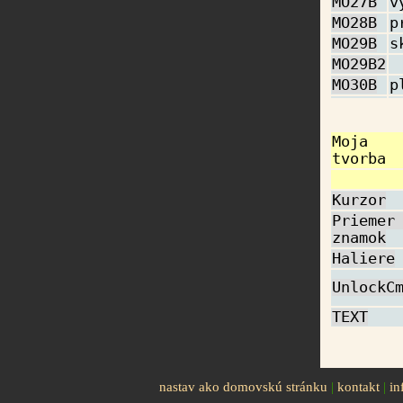
MO27B
v
MO28B
p
MO29B
s
MO29B2
MO30B
p
Moja
tvorba
Kurzor
Priemer
znamok
Haliere
UnlockC
TEXT
nastav ako domovskú stránku
|
kontakt
|
in