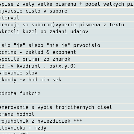
ypise z vety velke pismena + pocet velkych pi
ajvacsie cislo v subore
nterval
pracuje so suborom)vyberie pismena z textu
ykresli kuzel po zadani udajov
islo "je" alebo "nie je" prvocislo
ocnina - zaklad & exponent
ypocita primer zo znamok
od -> kvadrant , os(x,y,0)
ymovanie slov
ekundy -> hod min sek
odnota funkcie
enerovanie a vypis trojcifernych cisel
amena hodnot
rojuholnik z hviezdiciek ***
ctovnicka - mzdy