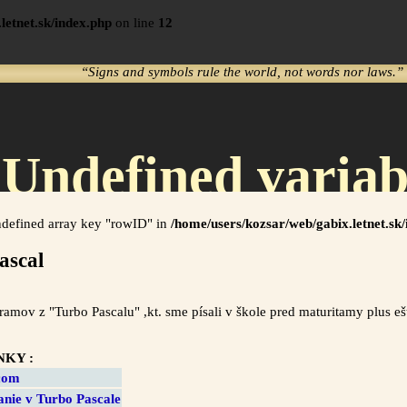
letnet.sk/index.php
on line
12
“Signs and symbols rule the world, not words nor laws.”
 Undefined variab
in
ndefined array key "rowID" in
/home/users/kozsar/web/gabix.letnet.sk
ascal
s/kozsar/web/gabi
amov z "Turbo Pascalu" ,kt. sme písali v škole pred maturitamy plus ešte
on line
164
NKY :
com
nie v Turbo Pascale