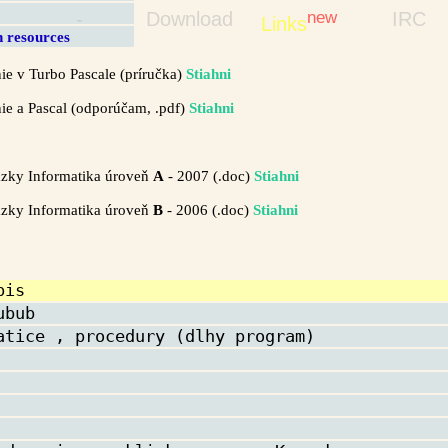
-
Download
new
IRC
Links
n resources
e v Turbo Pascale (príručka)
Stiahni
e a Pascal (odporúčam, .pdf)
Stiahni
ázky Informatika úroveň
A
- 2007 (.doc)
Stiahni
ázky Informatika úroveň
B
- 2006 (.doc)
Stiahni
pis
ubub
atice , procedury (dlhy program)