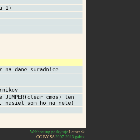
a 1)
r na dane suradnice
rnikov
e JUMPER(clear cmos) len
, nasiel som ho na nete)
Webhosting poskytuje
Letnet.sk
CC-BY-SA
2007-2013 gabix