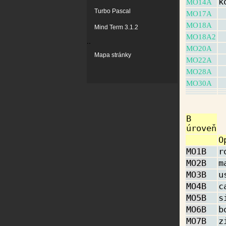
k
MO14A
Turbo Pascal
MO17A
MO18A
Mind Term 3.1.2
MO18A2
..
MO20A
Mapa stránky
MO22A
MO28A
MO30A
B
úroveň
O
MO1B
r
MO2B
m
MO3B
u
MO4B
c
MO5B
s
MO6B
b
MO7B
z