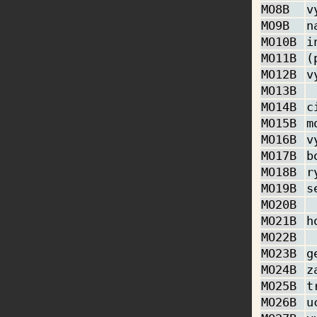
MO8B
v
MO9B
n
MO10B
i
MO11B
(
MO12B
v
MO13B
MO14B
c
MO15B
m
MO16B
v
MO17B
b
MO18B
r
MO19B
s
MO20B
MO21B
h
MO22B
MO23B
g
MO24B
z
MO25B
t
MO26B
u