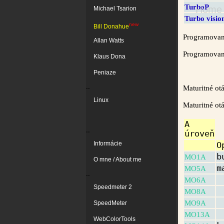
TurboP
Home
Michael Tsarion
Turbo visio
new
Bill Donahue
Programovani
Allan Watts
Programovani
Klaus Dona
Peniaze
..
Maturitné ot
Linux
Maturitné ot
A
..
úroveň
Informácie
O
b
MO1A
O mne / About me
m
MO5A
..
MO6A
Speedmeter 2
MO8A
MO9A
SpeedMeter
MO13A
WebColorTools