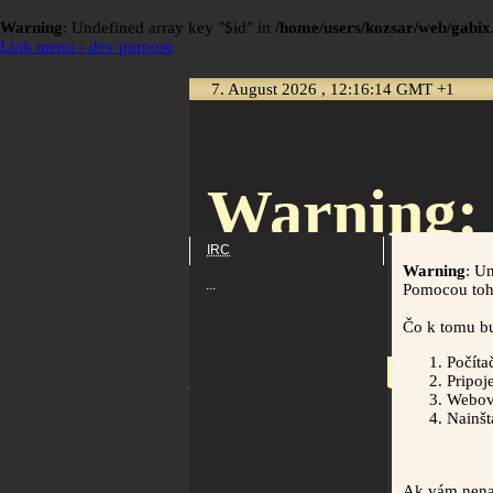
Warning
: Undefined array key "$id" in
/home/users/kozsar/web/gabix.
Link menu - dev purpose
7. August 2026 , 12:16:14 GMT +1
Warning
:
IRC
Warning
: U
...
Pomocou toht
Čo k tomu bu
/home/user
Počíta
Pripoje
Webov
Nainš
Ak vám nenab