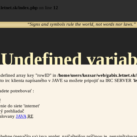
letnet.sk/index.php
on line
12
“Signs and symbols rule the world, not words nor laws.”
 Undefined variab
in
ndefined array key "rowID" in
/home/users/kozsar/web/gabix.letnet.sk
o irc klienta napísaného v JAVE sa možete pripojiť na IRC SERVER
'l
dete potrebovať :
s/kozsar/web/gabi
č
nie do siete 'internet'
ý prehliadač
on line
164
talovany
JAVA
RE
ehne (nenačíta sa) java applet, najčaštejšou príčinou je ,nenainštalov