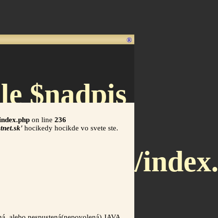
®
le $nadpis
/index.php
on line
236
etnet.sk'
hocikedy hocikde vo svete ste.
x.letnet.sk/index
aná ,alebo nespustená(nepovolená) JAVA.