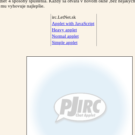
dieť 4 spôsoby spustenia. Každý sa otvára v novom okne ,bez nejakých
. mu vyhovuje najlepšie.
irc.LetNet.sk
Applet with JavaScript
Heavy applet
Normal applet
Simple applet