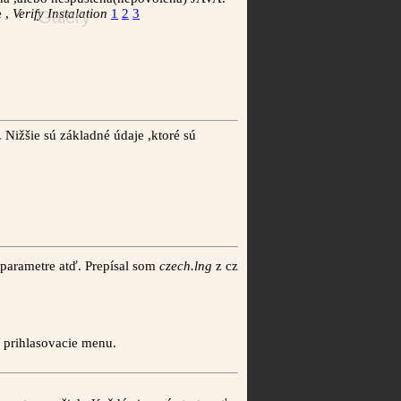
e ,
Verify Instalation
1
2
3
Galery
Nižšie sú základné údaje ,ktoré sú
parametre atď. Prepísal som
czech.lng
z cz
ť prihlasovacie menu.