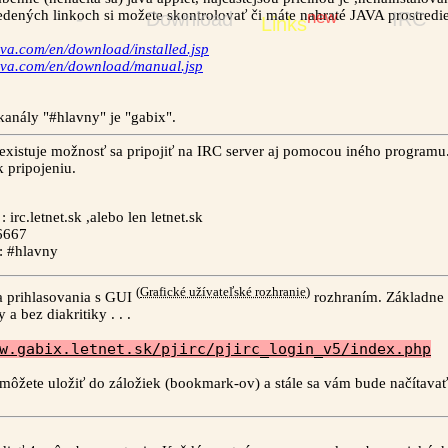
edených linkoch si možete skontrolovať či máte nahraté JAVA prostredi
-
Download
new
IRC
Links
ava.com/en/download/installed.jsp
ava.com/en/download/manual.jsp
kanály "#hlavny" je "gabix".
xistuje možnosť sa pripojiť na IRC server aj pomocou iného programu. 
 pripojeniu.
: irc.letnet.sk ,alebo len letnet.sk
 6667
: #hlavny
(
Grafické užívateľské rozhranie
)
ia prihlasovania s GUI
rozhraním. Základne 
 a bez diakritiky . . .
w.gabix.letnet.sk/pjirc/pjirc_login_v5/index.php
i môžete uložiť do záložiek (bookmark-ov) a stále sa vám bude načítava